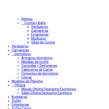
Relojes
Cocina y Baño
Verduleros
Camareras
Estanterias
Multiusos
Sillas de Cocina
Verduleros
Camareras
Dormitorio
Armarios dormitorio
Mesillas de noche
Comodas y Sinfonieres
Cabeceros de Cama
Conjuntos de dormitorio
Literas
Muebles de Plancha
Oficina
Mesas Oficina Despacho Escritorios
Sillas Oficina Despacho Escritorio
Botelleros
Outlet
Estanterias
Sofas Cama