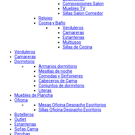
Composiciones Salon
Muebles TV
Sillas Salon Comedor
Relojes
Cocina y Baño
Verduleros
Camareras
Estanterias
Multiusos
Sillas de Cocina
Verduleros
Camareras
Dormitorio
Armarios dormitorio
Mesillas de noche
Comodas y Sinfonieres
Cabeceros de Cama
Conjuntos de dormitorio
Literas
Muebles de Plancha
Oficina
Mesas Oficina Despacho Escritorios
Sillas Oficina Despacho Escritorio
Botelleros
Outlet
Estanterias
Sofas Cama
Perchas