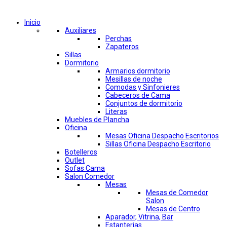
Comprar por categorías
Inicio
Auxiliares
Perchas
Zapateros
Sillas
Dormitorio
Armarios dormitorio
Mesillas de noche
Comodas y Sinfonieres
Cabeceros de Cama
Conjuntos de dormitorio
Literas
Muebles de Plancha
Oficina
Mesas Oficina Despacho Escritorios
Sillas Oficina Despacho Escritorio
Botelleros
Outlet
Sofas Cama
Salon Comedor
Mesas
Mesas de Comedor
Salon
Mesas de Centro
Aparador, Vitrina, Bar
Estanterias