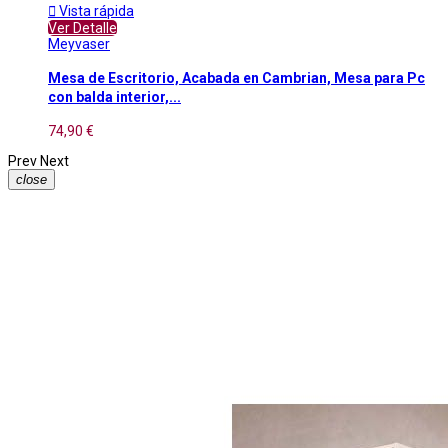

Vista rápida
Ver Detalle
Meyvaser
Mesa de Escritorio, Acabada en Cambrian, Mesa para Pc
con balda interior,...
74,90 €
Prev
Next
close