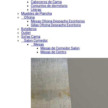
Cabeceros de Cama
Conjuntos de dormitorio
Literas
Muebles de Plancha
Oficina
Mesas Oficina Despacho Escritorios
Sillas Oficina Despacho Escritorio
Botelleros
Outlet
Sofas Cama
Salon Comedor
Mesas
Mesas de Comedor Salon
Mesas de Centro