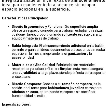
integrada
añade un nivel extra de
almacenamiento
ideal para mantener todo al alcance sin ocupar
espacio adicional en la superficie.
Características Principales:
Diseño Ergonómico y Funcional
: Su
superficie amplia
ofrece un espacio cómodo para trabajar, estudiar o realizar
cualquier tarea, proporcionando suficiente espacio para tu
equipo y materiales de trabajo.
Balda Integrada
: El
almacenamiento adicional
en la balda
permite organizar libros, documentos o accesorios sin restar
espacio en la mesa, mejorando la
organización
y la
accesibilidad
.
Materiales de Alta Calidad
: Fabricada con materiales
resistentes y
acabado fácil de limpiar
, esta mesa asegura
una
durabilidad
a largo plazo, siendo perfecta para soportar
el uso diario.
Diseño Compacto
: Gracias a su
tamaño compacto
, es la
opción ideal tanto para
habitaciones juveniles
como para
oficinas en casa
, optimizando el espacio sin sacrificar
funcionalidad ni estilo.
Especificaciones: