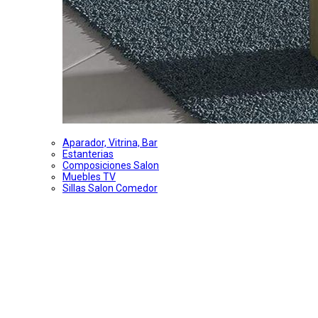
Aparador, Vitrina, Bar
Estanterias
Composiciones Salon
Muebles TV
Sillas Salon Comedor