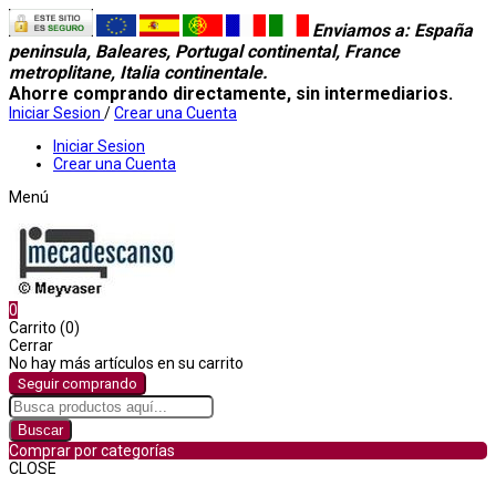
Enviamos a
: España
peninsula, Baleares, Portugal continental, France
metroplitane, Italia continentale.
Ahorre comprando directamente, sin intermediarios.
Iniciar Sesion
/
Crear una Cuenta
Iniciar Sesion
Crear una Cuenta
Menú
0
Carrito (0)
Cerrar
No hay más artículos en su carrito
Seguir comprando
Buscar
Comprar por categorías
CLOSE