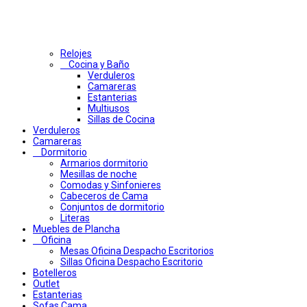
Relojes
Cocina y Baño
Verduleros
Camareras
Estanterias
Multiusos
Sillas de Cocina
Verduleros
Camareras
Dormitorio
Armarios dormitorio
Mesillas de noche
Comodas y Sinfonieres
Cabeceros de Cama
Conjuntos de dormitorio
Literas
Muebles de Plancha
Oficina
Mesas Oficina Despacho Escritorios
Sillas Oficina Despacho Escritorio
Botelleros
Outlet
Estanterias
Sofas Cama