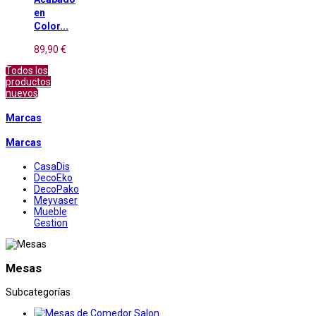
en
Color...
89,90 €
Todos los
productos
nuevos
Marcas
Marcas
CasaDis
DecoEko
DecoPako
Meyvaser
Mueble
Gestion
Mesas
Subcategorías