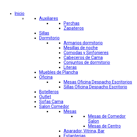
Comprar por categorías
Inicio
Auxiliares
Perchas
Zapateros
Sillas
Dormitorio
Armarios dormitorio
Mesillas de noche
Comodas y Sinfonieres
Cabeceros de Cama
Conjuntos de dormitorio
Literas
Muebles de Plancha
Oficina
Mesas Oficina Despacho Escritorios
Sillas Oficina Despacho Escritorio
Botelleros
Outlet
Sofas Cama
Salon Comedor
Mesas
Mesas de Comedor
Salon
Mesas de Centro
Aparador, Vitrina, Bar
Estanterias