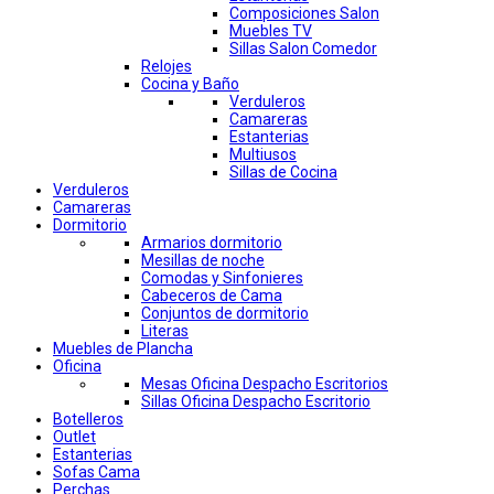
Composiciones Salon
Muebles TV
Sillas Salon Comedor
Relojes
Cocina y Baño
Verduleros
Camareras
Estanterias
Multiusos
Sillas de Cocina
Verduleros
Camareras
Dormitorio
Armarios dormitorio
Mesillas de noche
Comodas y Sinfonieres
Cabeceros de Cama
Conjuntos de dormitorio
Literas
Muebles de Plancha
Oficina
Mesas Oficina Despacho Escritorios
Sillas Oficina Despacho Escritorio
Botelleros
Outlet
Estanterias
Sofas Cama
Perchas