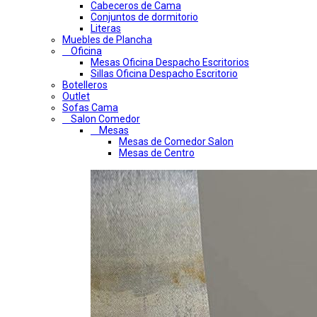
Cabeceros de Cama
Conjuntos de dormitorio
Literas
Muebles de Plancha
Oficina
Mesas Oficina Despacho Escritorios
Sillas Oficina Despacho Escritorio
Botelleros
Outlet
Sofas Cama
Salon Comedor
Mesas
Mesas de Comedor Salon
Mesas de Centro