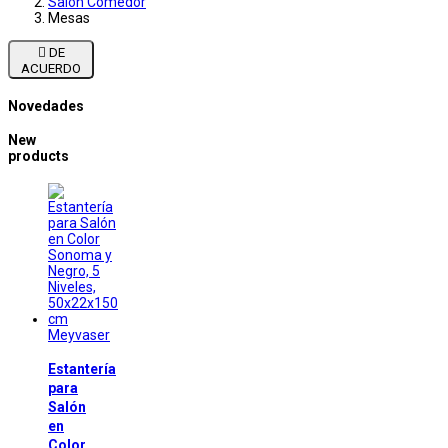
Salon Comedor
Mesas

DE
ACUERDO
Novedades
New
products
Meyvaser
Estantería
para
Salón
en
Color