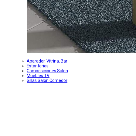
Aparador, Vitrina, Bar
Estanterias
Composiciones Salon
Muebles TV
Sillas Salon Comedor