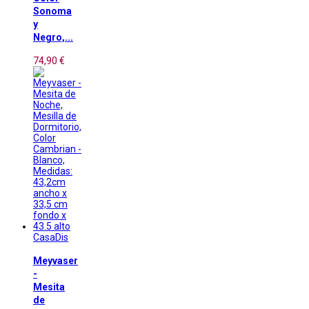
Sonoma
y
Negro,...
74,90 €
CasaDis
Meyvaser
-
Mesita
de