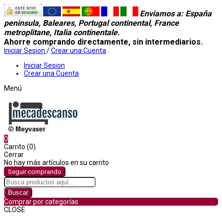
Enviamos a
: España
peninsula, Baleares, Portugal continental, France
metroplitane, Italia continentale.
Ahorre comprando directamente, sin intermediarios.
Iniciar Sesion
/
Crear una Cuenta
Iniciar Sesion
Crear una Cuenta
Menú
0
Carrito (0)
Cerrar
No hay más artículos en su carrito
Seguir comprando
Buscar
Comprar por categorías
CLOSE