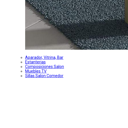
Aparador, Vitrina, Bar
Estanterias
Composiciones Salon
Muebles TV
Sillas Salon Comedor