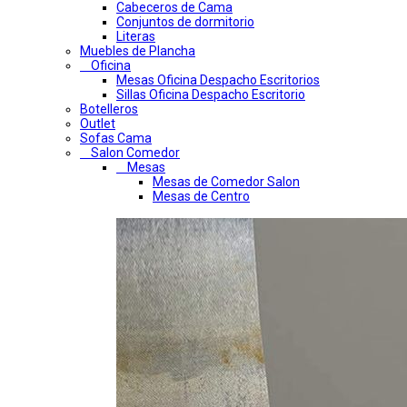
Cabeceros de Cama
Conjuntos de dormitorio
Literas
Muebles de Plancha
Oficina
Mesas Oficina Despacho Escritorios
Sillas Oficina Despacho Escritorio
Botelleros
Outlet
Sofas Cama
Salon Comedor
Mesas
Mesas de Comedor Salon
Mesas de Centro