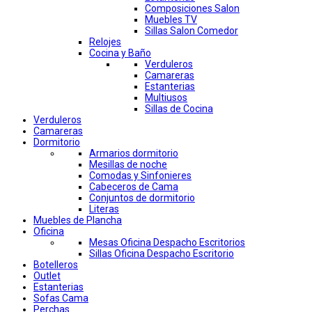
Composiciones Salon
Muebles TV
Sillas Salon Comedor
Relojes
Cocina y Baño
Verduleros
Camareras
Estanterias
Multiusos
Sillas de Cocina
Verduleros
Camareras
Dormitorio
Armarios dormitorio
Mesillas de noche
Comodas y Sinfonieres
Cabeceros de Cama
Conjuntos de dormitorio
Literas
Muebles de Plancha
Oficina
Mesas Oficina Despacho Escritorios
Sillas Oficina Despacho Escritorio
Botelleros
Outlet
Estanterias
Sofas Cama
Perchas