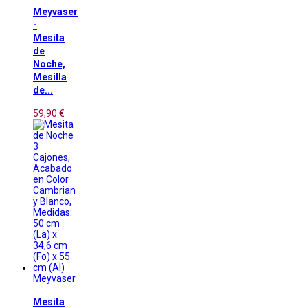
Meyvaser
-
Mesita
de
Noche,
Mesilla
de...
59,90 €
Meyvaser
Mesita