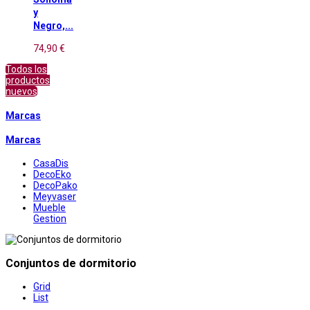
y
Negro,...
74,90 €
Todos los
productos
nuevos
Marcas
Marcas
CasaDis
DecoEko
DecoPako
Meyvaser
Mueble
Gestion
Conjuntos de dormitorio
Grid
List