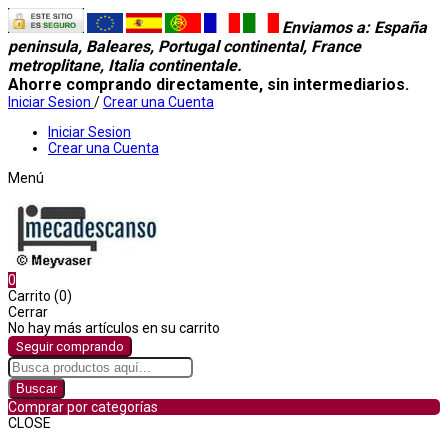
Enviamos a
: España
peninsula, Baleares, Portugal continental, France
metroplitane, Italia continentale.
Ahorre comprando directamente, sin intermediarios.
Iniciar Sesion
/
Crear una Cuenta
Iniciar Sesion
Crear una Cuenta
Menú
0
Carrito (0)
Cerrar
No hay más artículos en su carrito
Seguir comprando
Buscar
Comprar por categorías
CLOSE