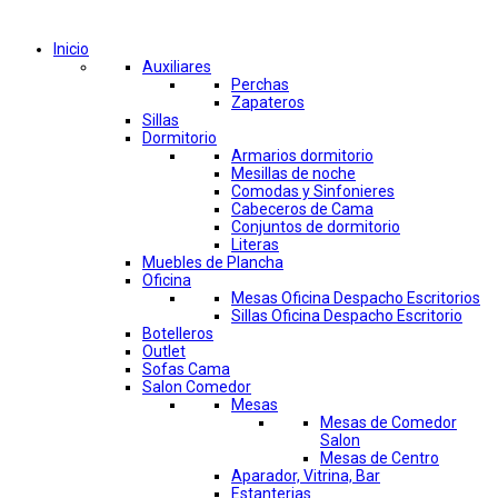
Comprar por categorías
Inicio
Auxiliares
Perchas
Zapateros
Sillas
Dormitorio
Armarios dormitorio
Mesillas de noche
Comodas y Sinfonieres
Cabeceros de Cama
Conjuntos de dormitorio
Literas
Muebles de Plancha
Oficina
Mesas Oficina Despacho Escritorios
Sillas Oficina Despacho Escritorio
Botelleros
Outlet
Sofas Cama
Salon Comedor
Mesas
Mesas de Comedor
Salon
Mesas de Centro
Aparador, Vitrina, Bar
Estanterias