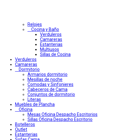
Relojes
Cocina y Baño
Verduleros
Camareras
Estanterias
Multiusos
Sillas de Cocina
Verduleros
Camareras
Dormitorio
Armarios dormitorio
Mesillas de noche
Comodas y Sinfonieres
Cabeceros de Cama
Conjuntos de dormitorio
Literas
Muebles de Plancha
Oficina
Mesas Oficina Despacho Escritorios
Sillas Oficina Despacho Escritorio
Botelleros
Outlet
Estanterias
Sofas Cama