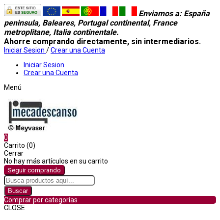
Enviamos a
: España
peninsula, Baleares, Portugal continental, France
metroplitane, Italia continentale.
Ahorre comprando directamente, sin intermediarios.
Iniciar Sesion
/
Crear una Cuenta
Iniciar Sesion
Crear una Cuenta
Menú
0
Carrito (0)
Cerrar
No hay más artículos en su carrito
Seguir comprando
Buscar
Comprar por categorías
CLOSE