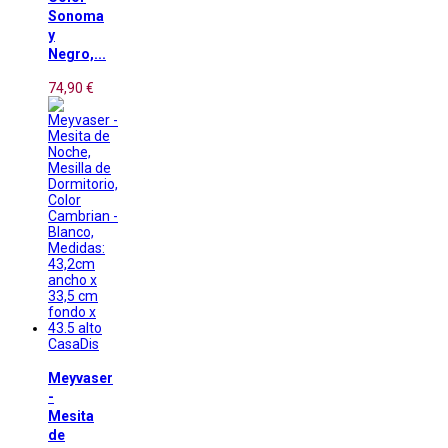
Sonoma
y
Negro,...
74,90 €
CasaDis
Meyvaser
-
Mesita
de