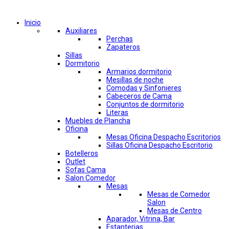
Comprar por categorías
Inicio
Auxiliares
Perchas
Zapateros
Sillas
Dormitorio
Armarios dormitorio
Mesillas de noche
Comodas y Sinfonieres
Cabeceros de Cama
Conjuntos de dormitorio
Literas
Muebles de Plancha
Oficina
Mesas Oficina Despacho Escritorios
Sillas Oficina Despacho Escritorio
Botelleros
Outlet
Sofas Cama
Salon Comedor
Mesas
Mesas de Comedor
Salon
Mesas de Centro
Aparador, Vitrina, Bar
Estanterias