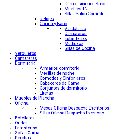
Composiciones Salon
Muebles TV
Sillas Salon Comedor
Relojes
Cocina y Baño
Verduleros
Camareras
Estanterias
Multiusos
Sillas de Cocina
Verduleros
Camareras
Dormitorio
Armarios dormitorio
Mesillas de noche
Comodas y Sinfonieres
Cabeceros de Cama
Conjuntos de dormitorio
Literas
Muebles de Plancha
Oficina
Mesas Oficina Despacho Escritorios
Sillas Oficina Despacho Escritorio
Botelleros
Outlet
Estanterias
Sofas Cama
Perchas