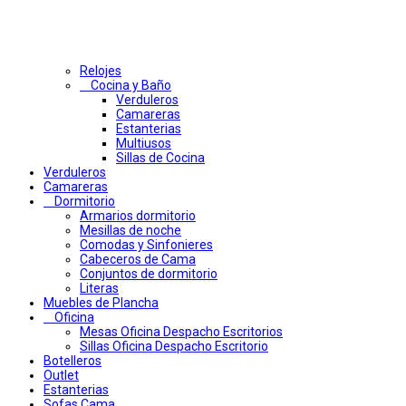
Relojes
Cocina y Baño
Verduleros
Camareras
Estanterias
Multiusos
Sillas de Cocina
Verduleros
Camareras
Dormitorio
Armarios dormitorio
Mesillas de noche
Comodas y Sinfonieres
Cabeceros de Cama
Conjuntos de dormitorio
Literas
Muebles de Plancha
Oficina
Mesas Oficina Despacho Escritorios
Sillas Oficina Despacho Escritorio
Botelleros
Outlet
Estanterias
Sofas Cama