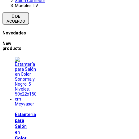
Salon Comedor
Muebles TV

DE
ACUERDO
Novedades
New
products
Meyvaser
Estantería
para
Salón
en
Color