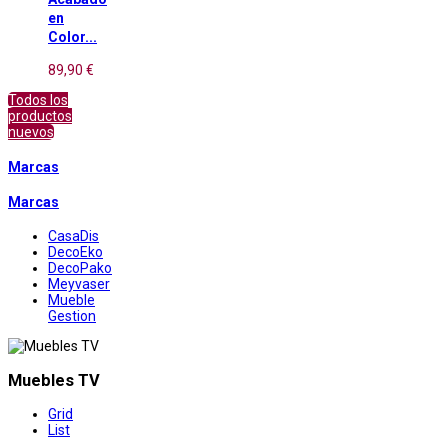
en
Color...
89,90 €
Todos los
productos
nuevos
Marcas
Marcas
CasaDis
DecoEko
DecoPako
Meyvaser
Mueble
Gestion
Muebles TV
Grid
List