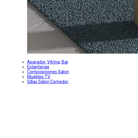
Aparador, Vitrina, Bar
Estanterias
Composiciones Salon
Muebles TV
Sillas Salon Comedor