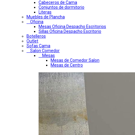
Cabeceros de Cama
Conjuntos de dormitorio
Literas
Muebles de Plancha
Oficina
Mesas Oficina Despacho Escritorios
Sillas Oficina Despacho Escritorio
Botelleros
Outlet
Sofas Cama
Salon Comedor
Mesas
Mesas de Comedor Salon
Mesas de Centro