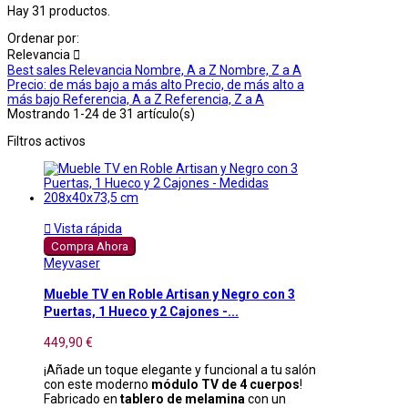
Hay 31 productos.
Ordenar por:
Relevancia

Best sales
Relevancia
Nombre, A a Z
Nombre, Z a A
Precio: de más bajo a más alto
Precio, de más alto a
más bajo
Referencia, A a Z
Referencia, Z a A
Mostrando 1-24 de 31 artículo(s)
Filtros activos

Vista rápida
Compra Ahora
Meyvaser
Mueble TV en Roble Artisan y Negro con 3
Puertas, 1 Hueco y 2 Cajones -...
449,90 €
¡Añade un toque elegante y funcional a tu salón
con este moderno
módulo TV de 4 cuerpos
!
Fabricado en
tablero de melamina
con un