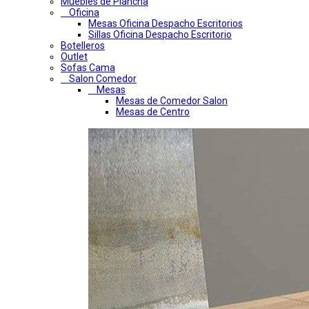
Muebles de Plancha
Oficina
Mesas Oficina Despacho Escritorios
Sillas Oficina Despacho Escritorio
Botelleros
Outlet
Sofas Cama
Salon Comedor
Mesas
Mesas de Comedor Salon
Mesas de Centro