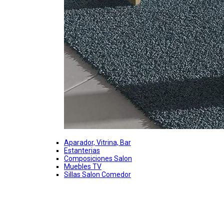
Aparador, Vitrina, Bar
Estanterias
Composiciones Salon
Muebles TV
Sillas Salon Comedor