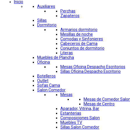
Inicio
Auxiliares
Perchas
Zapateros
Sillas
Dormitorio
Armarios dormitorio
Mesillas de noche
Comodas y Sinfonieres
Cabeceros de Cama
Conjuntos de dormitorio
Literas
Muebles de Plancha
Oficina
Mesas Oficina Despacho Escritorios
Sillas Oficina Despacho Escritorio
Botelleros
Outlet
Sofas Cama
Salon Comedor
Mesas
Mesas de Comedor Salo
Mesas de Centro
Aparador, Vitrina, Bar
Estanterias
Composiciones Salon
Muebles TV
Sillas Salon Comedor