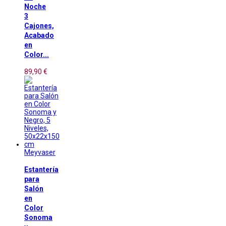
Noche
3
Cajones,
Acabado
en
Color...
89,90 €
Meyvaser
Estantería
para
Salón
en
Color
Sonoma