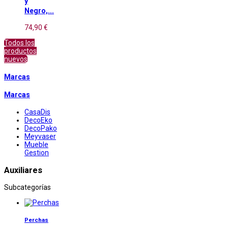
y
Negro,...
74,90 €
Todos los
productos
nuevos
Marcas
Marcas
CasaDis
DecoEko
DecoPako
Meyvaser
Mueble
Gestion
Auxiliares
Subcategorías
Perchas