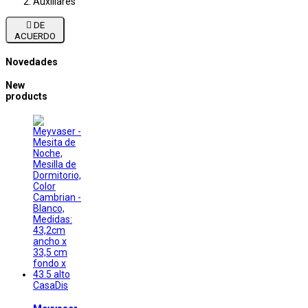
Auxiliares

DE
ACUERDO
Novedades
New
products
CasaDis