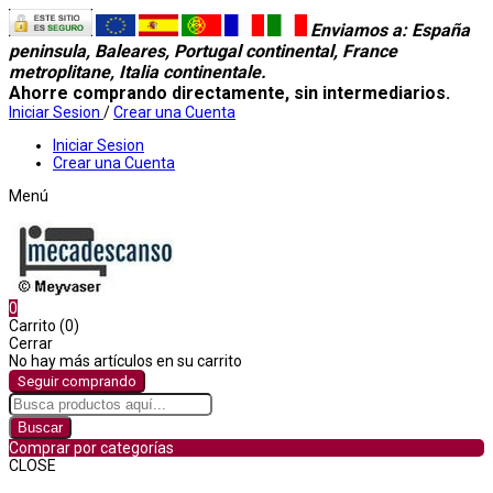
Enviamos a
: España
peninsula, Baleares, Portugal continental, France
metroplitane, Italia continentale.
Ahorre comprando directamente, sin intermediarios.
Iniciar Sesion
/
Crear una Cuenta
Iniciar Sesion
Crear una Cuenta
Menú
0
Carrito (0)
Cerrar
No hay más artículos en su carrito
Seguir comprando
Buscar
Comprar por categorías
CLOSE