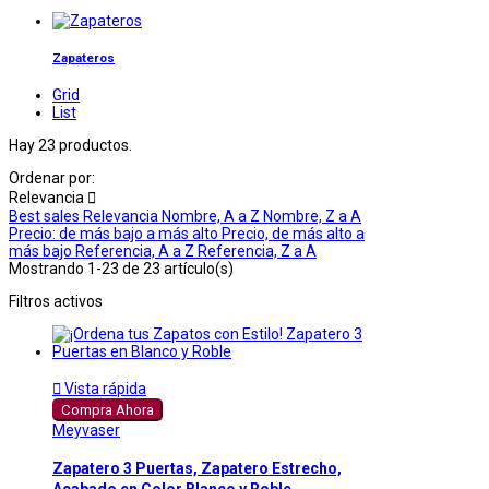
Zapateros
Grid
List
Hay 23 productos.
Ordenar por:
Relevancia

Best sales
Relevancia
Nombre, A a Z
Nombre, Z a A
Precio: de más bajo a más alto
Precio, de más alto a
más bajo
Referencia, A a Z
Referencia, Z a A
Mostrando 1-23 de 23 artículo(s)
Filtros activos

Vista rápida
Compra Ahora
Meyvaser
Zapatero 3 Puertas, Zapatero Estrecho,
Acabado en Color Blanco y Roble,...