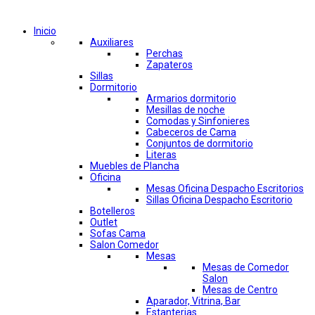
Comprar por categorías
Inicio
Auxiliares
Perchas
Zapateros
Sillas
Dormitorio
Armarios dormitorio
Mesillas de noche
Comodas y Sinfonieres
Cabeceros de Cama
Conjuntos de dormitorio
Literas
Muebles de Plancha
Oficina
Mesas Oficina Despacho Escritorios
Sillas Oficina Despacho Escritorio
Botelleros
Outlet
Sofas Cama
Salon Comedor
Mesas
Mesas de Comedor
Salon
Mesas de Centro
Aparador, Vitrina, Bar
Estanterias