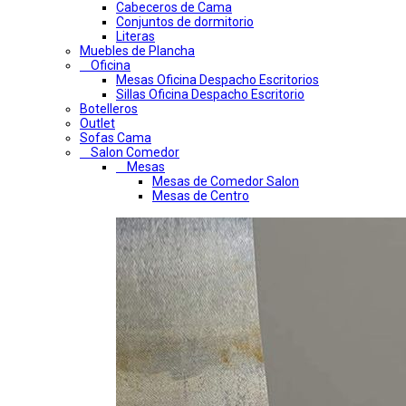
Cabeceros de Cama
Conjuntos de dormitorio
Literas
Muebles de Plancha
Oficina
Mesas Oficina Despacho Escritorios
Sillas Oficina Despacho Escritorio
Botelleros
Outlet
Sofas Cama
Salon Comedor
Mesas
Mesas de Comedor Salon
Mesas de Centro