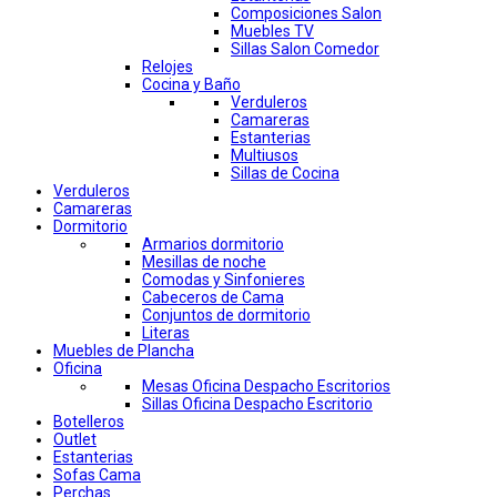
Composiciones Salon
Muebles TV
Sillas Salon Comedor
Relojes
Cocina y Baño
Verduleros
Camareras
Estanterias
Multiusos
Sillas de Cocina
Verduleros
Camareras
Dormitorio
Armarios dormitorio
Mesillas de noche
Comodas y Sinfonieres
Cabeceros de Cama
Conjuntos de dormitorio
Literas
Muebles de Plancha
Oficina
Mesas Oficina Despacho Escritorios
Sillas Oficina Despacho Escritorio
Botelleros
Outlet
Estanterias
Sofas Cama
Perchas