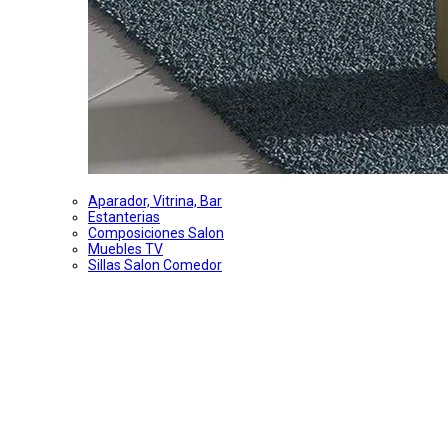
Aparador, Vitrina, Bar
Estanterias
Composiciones Salon
Muebles TV
Sillas Salon Comedor