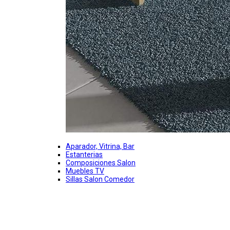
Aparador, Vitrina, Bar
Estanterias
Composiciones Salon
Muebles TV
Sillas Salon Comedor