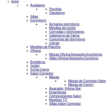
Inicio
Auxiliares
Perchas
Zapateros
Sillas
Dormitorio
Armarios dormitorio
Mesillas de noche
Comodas y Sinfonieres
Cabeceros de Cama
Conjuntos de dormitorio
Literas
Muebles de Plancha
Oficina
Mesas Oficina Despacho Escritorios
Sillas Oficina Despacho Escritorio
Botelleros
Outlet
Sofas Cama
Salon Comedor
Mesas
Mesas de Comedor Salo
Mesas de Centro
Aparador, Vitrina, Bar
Estanterias
Composiciones Salon
Muebles TV
Sillas Salon Comedor