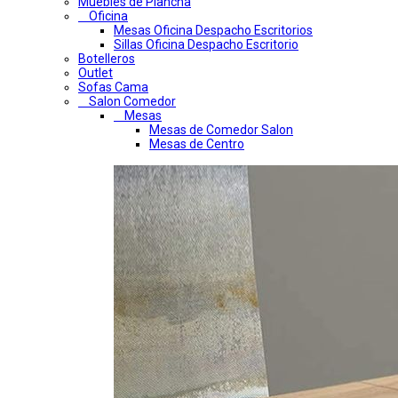
Muebles de Plancha
Oficina
Mesas Oficina Despacho Escritorios
Sillas Oficina Despacho Escritorio
Botelleros
Outlet
Sofas Cama
Salon Comedor
Mesas
Mesas de Comedor Salon
Mesas de Centro