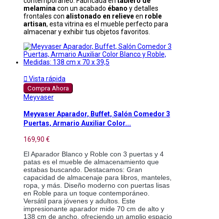
contemporáneo. Fabricada en
tablero de
melamina
con un acabado
ébano
y detalles
frontales con
alistonado en relieve
en
roble
artisan
, esta vitrina es el mueble perfecto para
almacenar y exhibir tus objetos favoritos.

Vista rápida
Compra Ahora
Meyvaser
Meyvaser Aparador, Buffet, Salón Comedor 3
Puertas, Armario Auxiliar Color...
169,90 €
El Aparador Blanco y Roble con 3 puertas y 4 
patas es el mueble de almacenamiento que 
estabas buscando. Destacamos: Gran 
capacidad de almacenaje para libros, manteles, 
ropa, y más. Diseño moderno con puertas lisas 
en Roble para un toque contemporáneo. 
Versátil para jóvenes y adultos. Este 
impresionante aparador mide 70 cm de alto y 
138 cm de ancho, ofreciendo un amplio espacio 