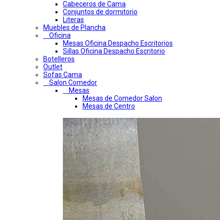
Cabeceros de Cama
Conjuntos de dormitorio
Literas
Muebles de Plancha
Oficina
Mesas Oficina Despacho Escritorios
Sillas Oficina Despacho Escritorio
Botelleros
Outlet
Sofas Cama
Salon Comedor
Mesas
Mesas de Comedor Salon
Mesas de Centro