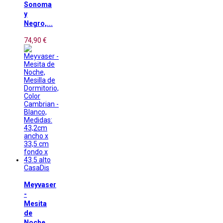
Sonoma
y
Negro,...
74,90 €
CasaDis
Meyvaser
-
Mesita
de
Noche,