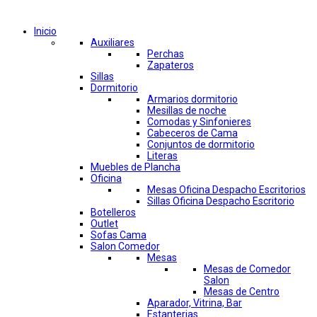
Comprar por categorías
Inicio
Auxiliares
Perchas
Zapateros
Sillas
Dormitorio
Armarios dormitorio
Mesillas de noche
Comodas y Sinfonieres
Cabeceros de Cama
Conjuntos de dormitorio
Literas
Muebles de Plancha
Oficina
Mesas Oficina Despacho Escritorios
Sillas Oficina Despacho Escritorio
Botelleros
Outlet
Sofas Cama
Salon Comedor
Mesas
Mesas de Comedor
Salon
Mesas de Centro
Aparador, Vitrina, Bar
Estanterias