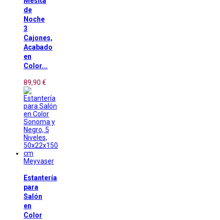
Mesita
de
Noche
3
Cajones,
Acabado
en
Color...
89,90 €
Meyvaser
Estantería
para
Salón
en
Color