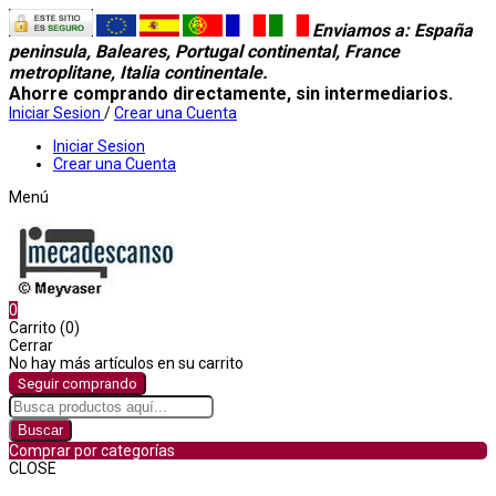
Enviamos a
: España
peninsula, Baleares, Portugal continental, France
metroplitane, Italia continentale.
Ahorre comprando directamente, sin intermediarios.
Iniciar Sesion
/
Crear una Cuenta
Iniciar Sesion
Crear una Cuenta
Menú
0
Carrito (0)
Cerrar
No hay más artículos en su carrito
Seguir comprando
Buscar
Comprar por categorías
CLOSE