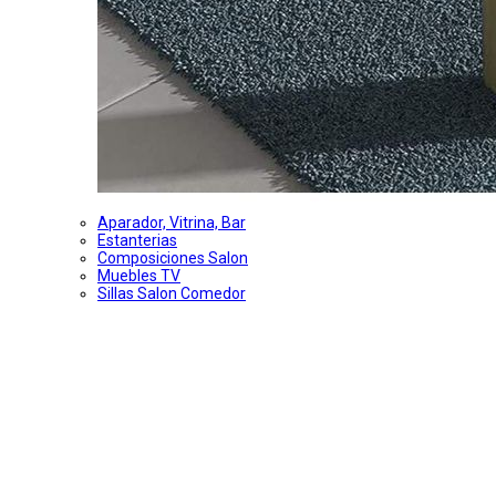
Aparador, Vitrina, Bar
Estanterias
Composiciones Salon
Muebles TV
Sillas Salon Comedor