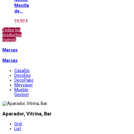
Mesilla
de...
59,90 €
Todos los
productos
nuevos
Marcas
Marcas
CasaDis
DecoEko
DecoPako
Meyvaser
Mueble
Gestion
Aparador, Vitrina, Bar
Grid
List