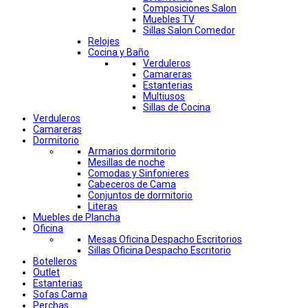
Composiciones Salon
Muebles TV
Sillas Salon Comedor
Relojes
Cocina y Baño
Verduleros
Camareras
Estanterias
Multiusos
Sillas de Cocina
Verduleros
Camareras
Dormitorio
Armarios dormitorio
Mesillas de noche
Comodas y Sinfonieres
Cabeceros de Cama
Conjuntos de dormitorio
Literas
Muebles de Plancha
Oficina
Mesas Oficina Despacho Escritorios
Sillas Oficina Despacho Escritorio
Botelleros
Outlet
Estanterias
Sofas Cama
Perchas