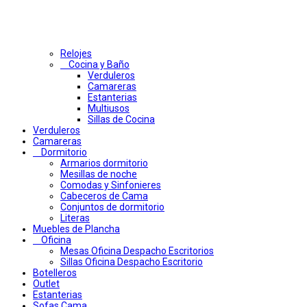
Relojes
Cocina y Baño
Verduleros
Camareras
Estanterias
Multiusos
Sillas de Cocina
Verduleros
Camareras
Dormitorio
Armarios dormitorio
Mesillas de noche
Comodas y Sinfonieres
Cabeceros de Cama
Conjuntos de dormitorio
Literas
Muebles de Plancha
Oficina
Mesas Oficina Despacho Escritorios
Sillas Oficina Despacho Escritorio
Botelleros
Outlet
Estanterias
Sofas Cama