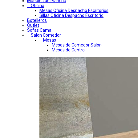
Muebles de Plancha
Oficina
Mesas Oficina Despacho Escritorios
Sillas Oficina Despacho Escritorio
Botelleros
Outlet
Sofas Cama
Salon Comedor
Mesas
Mesas de Comedor Salon
Mesas de Centro