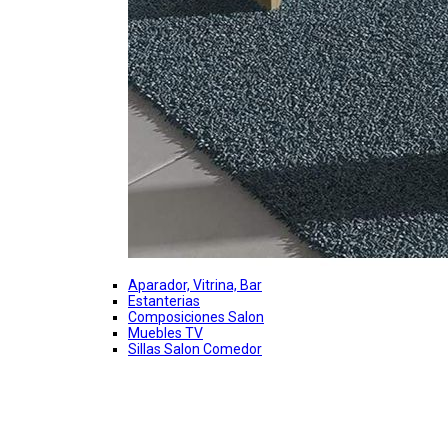
Aparador, Vitrina, Bar
Estanterias
Composiciones Salon
Muebles TV
Sillas Salon Comedor