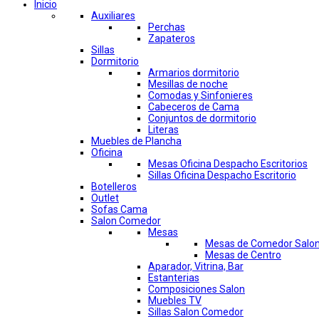
Inicio
Auxiliares
Perchas
Zapateros
Sillas
Dormitorio
Armarios dormitorio
Mesillas de noche
Comodas y Sinfonieres
Cabeceros de Cama
Conjuntos de dormitorio
Literas
Muebles de Plancha
Oficina
Mesas Oficina Despacho Escritorios
Sillas Oficina Despacho Escritorio
Botelleros
Outlet
Sofas Cama
Salon Comedor
Mesas
Mesas de Comedor Salo
Mesas de Centro
Aparador, Vitrina, Bar
Estanterias
Composiciones Salon
Muebles TV
Sillas Salon Comedor