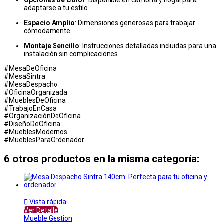
Opciones de Color
: Disponible en cambria y nogal para
adaptarse a tu estilo.
Espacio Amplio
: Dimensiones generosas para trabajar
cómodamente.
Montaje Sencillo
: Instrucciones detalladas incluidas para una
instalación sin complicaciones.
#MesaDeOficina
#MesaSintra
#MesaDespacho
#OficinaOrganizada
#MueblesDeOficina
#TrabajoEnCasa
#OrganizaciónDeOficina
#DiseñoDeOficina
#MueblesModernos
#MueblesParaOrdenador
6 otros productos en la misma categoría:

Vista rápida
Ver Detalle
Mueble Gestion