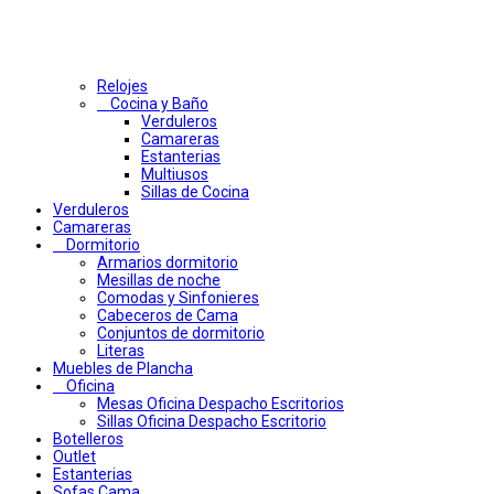
Relojes
Cocina y Baño
Verduleros
Camareras
Estanterias
Multiusos
Sillas de Cocina
Verduleros
Camareras
Dormitorio
Armarios dormitorio
Mesillas de noche
Comodas y Sinfonieres
Cabeceros de Cama
Conjuntos de dormitorio
Literas
Muebles de Plancha
Oficina
Mesas Oficina Despacho Escritorios
Sillas Oficina Despacho Escritorio
Botelleros
Outlet
Estanterias
Sofas Cama