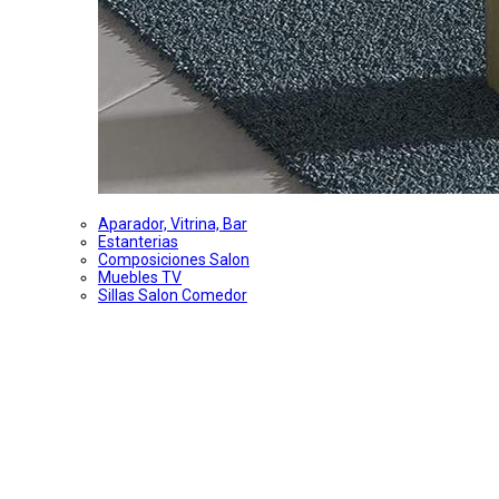
Aparador, Vitrina, Bar
Estanterias
Composiciones Salon
Muebles TV
Sillas Salon Comedor