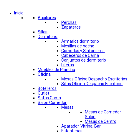
Comprar por categorías
Inicio
Auxiliares
Perchas
Zapateros
Sillas
Dormitorio
Armarios dormitorio
Mesillas de noche
Comodas y Sinfonieres
Cabeceros de Cama
Conjuntos de dormitorio
Literas
Muebles de Plancha
Oficina
Mesas Oficina Despacho Escritorios
Sillas Oficina Despacho Escritorio
Botelleros
Outlet
Sofas Cama
Salon Comedor
Mesas
Mesas de Comedor
Salon
Mesas de Centro
Aparador, Vitrina, Bar
Estanterias