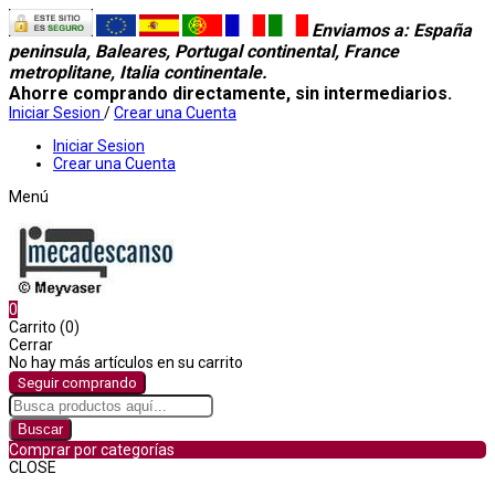
Enviamos a
: España
peninsula, Baleares, Portugal continental, France
metroplitane, Italia continentale.
Ahorre comprando directamente, sin intermediarios.
Iniciar Sesion
/
Crear una Cuenta
Iniciar Sesion
Crear una Cuenta
Menú
0
Carrito (0)
Cerrar
No hay más artículos en su carrito
Seguir comprando
Buscar
Comprar por categorías
CLOSE