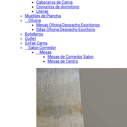
Cabeceros de Cama
Conjuntos de dormitorio
Literas
Muebles de Plancha
Oficina
Mesas Oficina Despacho Escritorios
Sillas Oficina Despacho Escritorio
Botelleros
Outlet
Sofas Cama
Salon Comedor
Mesas
Mesas de Comedor Salon
Mesas de Centro