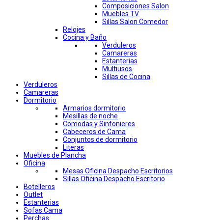
Composiciones Salon
Muebles TV
Sillas Salon Comedor
Relojes
Cocina y Baño
Verduleros
Camareras
Estanterias
Multiusos
Sillas de Cocina
Verduleros
Camareras
Dormitorio
Armarios dormitorio
Mesillas de noche
Comodas y Sinfonieres
Cabeceros de Cama
Conjuntos de dormitorio
Literas
Muebles de Plancha
Oficina
Mesas Oficina Despacho Escritorios
Sillas Oficina Despacho Escritorio
Botelleros
Outlet
Estanterias
Sofas Cama
Perchas