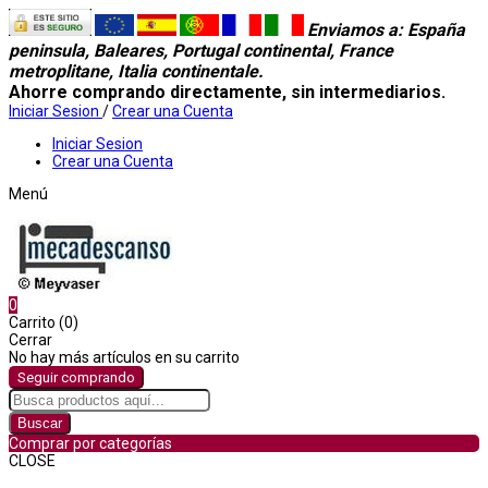
Enviamos a
: España
peninsula, Baleares, Portugal continental, France
metroplitane, Italia continentale.
Ahorre comprando directamente, sin intermediarios.
Iniciar Sesion
/
Crear una Cuenta
Iniciar Sesion
Crear una Cuenta
Menú
0
Carrito (0)
Cerrar
No hay más artículos en su carrito
Seguir comprando
Buscar
Comprar por categorías
CLOSE