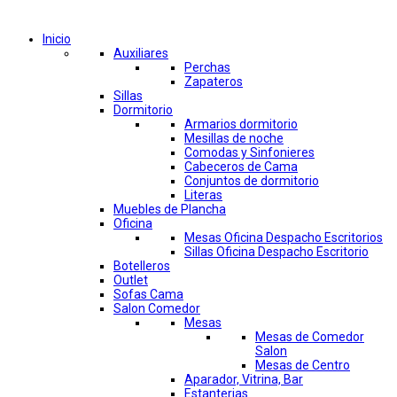
Comprar por categorías
Inicio
Auxiliares
Perchas
Zapateros
Sillas
Dormitorio
Armarios dormitorio
Mesillas de noche
Comodas y Sinfonieres
Cabeceros de Cama
Conjuntos de dormitorio
Literas
Muebles de Plancha
Oficina
Mesas Oficina Despacho Escritorios
Sillas Oficina Despacho Escritorio
Botelleros
Outlet
Sofas Cama
Salon Comedor
Mesas
Mesas de Comedor
Salon
Mesas de Centro
Aparador, Vitrina, Bar
Estanterias