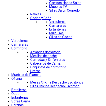
Composiciones Salon
Muebles TV
Sillas Salon Comedor
Relojes
Cocina y Baño
Verduleros
Camareras
Estanterias
Multiusos
Sillas de Cocina
Verduleros
Camareras
Dormitorio
Armarios dormitorio
Mesillas de noche
Comodas y Sinfonieres
Cabeceros de Cama
Conjuntos de dormitorio
Literas
Muebles de Plancha
Oficina
Mesas Oficina Despacho Escritorios
Sillas Oficina Despacho Escritorio
Botelleros
Outlet
Estanterias
Sofas Cama
Perchas