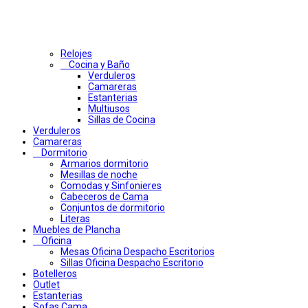
Relojes
Cocina y Baño
Verduleros
Camareras
Estanterias
Multiusos
Sillas de Cocina
Verduleros
Camareras
Dormitorio
Armarios dormitorio
Mesillas de noche
Comodas y Sinfonieres
Cabeceros de Cama
Conjuntos de dormitorio
Literas
Muebles de Plancha
Oficina
Mesas Oficina Despacho Escritorios
Sillas Oficina Despacho Escritorio
Botelleros
Outlet
Estanterias
Sofas Cama