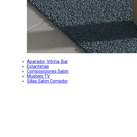
Aparador, Vitrina, Bar
Estanterias
Composiciones Salon
Muebles TV
Sillas Salon Comedor