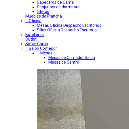
Cabeceros de Cama
Conjuntos de dormitorio
Literas
Muebles de Plancha
Oficina
Mesas Oficina Despacho Escritorios
Sillas Oficina Despacho Escritorio
Botelleros
Outlet
Sofas Cama
Salon Comedor
Mesas
Mesas de Comedor Salon
Mesas de Centro