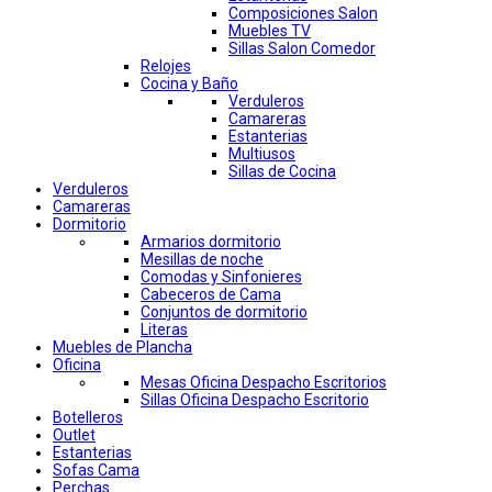
Composiciones Salon
Muebles TV
Sillas Salon Comedor
Relojes
Cocina y Baño
Verduleros
Camareras
Estanterias
Multiusos
Sillas de Cocina
Verduleros
Camareras
Dormitorio
Armarios dormitorio
Mesillas de noche
Comodas y Sinfonieres
Cabeceros de Cama
Conjuntos de dormitorio
Literas
Muebles de Plancha
Oficina
Mesas Oficina Despacho Escritorios
Sillas Oficina Despacho Escritorio
Botelleros
Outlet
Estanterias
Sofas Cama
Perchas