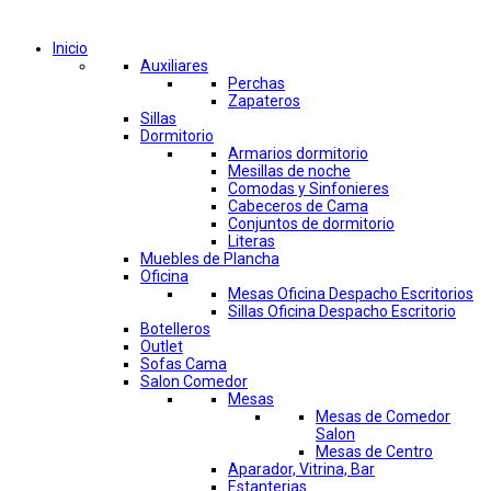
Comprar por categorías
Inicio
Auxiliares
Perchas
Zapateros
Sillas
Dormitorio
Armarios dormitorio
Mesillas de noche
Comodas y Sinfonieres
Cabeceros de Cama
Conjuntos de dormitorio
Literas
Muebles de Plancha
Oficina
Mesas Oficina Despacho Escritorios
Sillas Oficina Despacho Escritorio
Botelleros
Outlet
Sofas Cama
Salon Comedor
Mesas
Mesas de Comedor
Salon
Mesas de Centro
Aparador, Vitrina, Bar
Estanterias