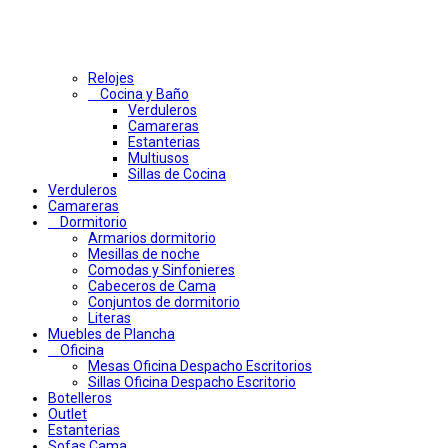
Relojes
Cocina y Baño
Verduleros
Camareras
Estanterias
Multiusos
Sillas de Cocina
Verduleros
Camareras
Dormitorio
Armarios dormitorio
Mesillas de noche
Comodas y Sinfonieres
Cabeceros de Cama
Conjuntos de dormitorio
Literas
Muebles de Plancha
Oficina
Mesas Oficina Despacho Escritorios
Sillas Oficina Despacho Escritorio
Botelleros
Outlet
Estanterias
Sofas Cama