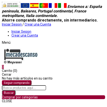
Enviamos a
: España
peninsula, Baleares, Portugal continental, France
metroplitane, Italia continentale.
Ahorre comprando directamente, sin intermediarios.
Iniciar Sesion
/
Crear una Cuenta
Iniciar Sesion
Crear una Cuenta
Menú
0
Carrito (0)
Cerrar
No hay más artículos en su carrito
Seguir comprando
Buscar
Comprar por categorías
CLOSE