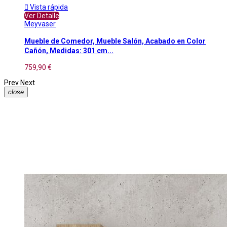

Vista rápida
Ver Detalle
Meyvaser
Mueble de Comedor, Mueble Salón, Acabado en Color
Cañón, Medidas: 301 cm...
759,90 €
Prev
Next
close