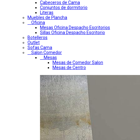
Cabeceros de Cama
Conjuntos de dormitorio
Literas
Muebles de Plancha
Oficina
Mesas Oficina Despacho Escritorios
Sillas Oficina Despacho Escritorio
Botelleros
Outlet
Sofas Cama
Salon Comedor
Mesas
Mesas de Comedor Salon
Mesas de Centro