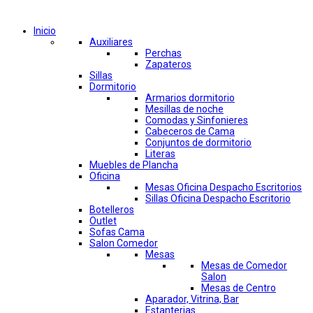
Comprar por categorías
Inicio
Auxiliares
Perchas
Zapateros
Sillas
Dormitorio
Armarios dormitorio
Mesillas de noche
Comodas y Sinfonieres
Cabeceros de Cama
Conjuntos de dormitorio
Literas
Muebles de Plancha
Oficina
Mesas Oficina Despacho Escritorios
Sillas Oficina Despacho Escritorio
Botelleros
Outlet
Sofas Cama
Salon Comedor
Mesas
Mesas de Comedor
Salon
Mesas de Centro
Aparador, Vitrina, Bar
Estanterias