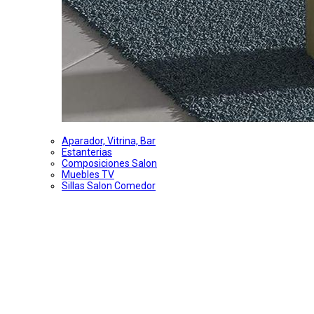
Aparador, Vitrina, Bar
Estanterias
Composiciones Salon
Muebles TV
Sillas Salon Comedor