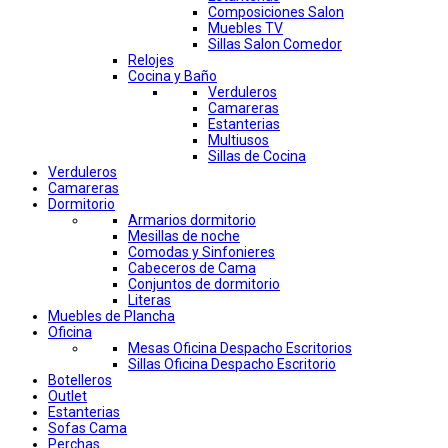
Composiciones Salon
Muebles TV
Sillas Salon Comedor
Relojes
Cocina y Baño
Verduleros
Camareras
Estanterias
Multiusos
Sillas de Cocina
Verduleros
Camareras
Dormitorio
Armarios dormitorio
Mesillas de noche
Comodas y Sinfonieres
Cabeceros de Cama
Conjuntos de dormitorio
Literas
Muebles de Plancha
Oficina
Mesas Oficina Despacho Escritorios
Sillas Oficina Despacho Escritorio
Botelleros
Outlet
Estanterias
Sofas Cama
Perchas