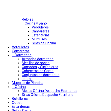
Relojes
Cocina y Baño
Verduleros
Camareras
Estanterias
Multiusos
Sillas de Cocina
Verduleros
Camareras
Dormitorio
Armarios dormitorio
Mesillas de noche
Comodas y Sinfonieres
Cabeceros de Cama
Conjuntos de dormitorio
Literas
Muebles de Plancha
Oficina
Mesas Oficina Despacho Escritorios
Sillas Oficina Despacho Escritorio
Botelleros
Outlet
Estanterias
Sofas Cama