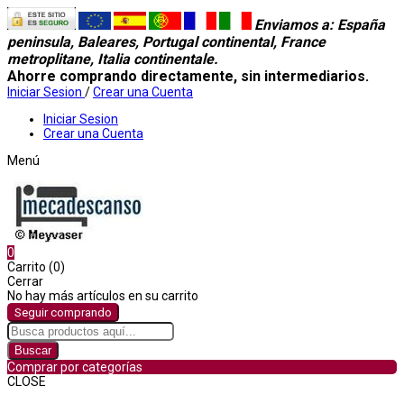
Enviamos a
: España
peninsula, Baleares, Portugal continental, France
metroplitane, Italia continentale.
Ahorre comprando directamente, sin intermediarios.
Iniciar Sesion
/
Crear una Cuenta
Iniciar Sesion
Crear una Cuenta
Menú
0
Carrito (0)
Cerrar
No hay más artículos en su carrito
Seguir comprando
Buscar
Comprar por categorías
CLOSE