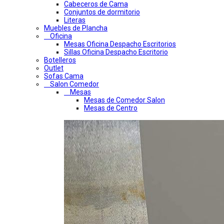
Cabeceros de Cama
Conjuntos de dormitorio
Literas
Muebles de Plancha
Oficina
Mesas Oficina Despacho Escritorios
Sillas Oficina Despacho Escritorio
Botelleros
Outlet
Sofas Cama
Salon Comedor
Mesas
Mesas de Comedor Salon
Mesas de Centro