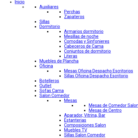
Inicio
Auxiliares
Perchas
Zapateros
Sillas
Dormitorio
Armarios dormitorio
Mesillas de noche
Comodas y Sinfonieres
Cabeceros de Cama
Conjuntos de dormitorio
Literas
Muebles de Plancha
Oficina
Mesas Oficina Despacho Escritorios
Sillas Oficina Despacho Escritorio
Botelleros
Outlet
Sofas Cama
Salon Comedor
Mesas
Mesas de Comedor Salo
Mesas de Centro
Aparador, Vitrina, Bar
Estanterias
Composiciones Salon
Muebles TV
Sillas Salon Comedor