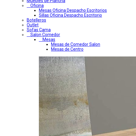
Muebles de Plancha
Oficina
Mesas Oficina Despacho Escritorios
Sillas Oficina Despacho Escritorio
Botelleros
Outlet
Sofas Cama
Salon Comedor
Mesas
Mesas de Comedor Salon
Mesas de Centro