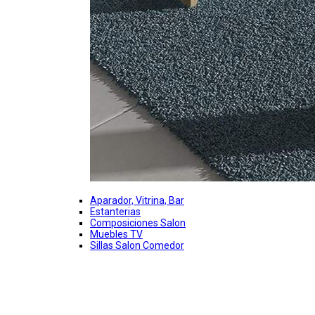
Aparador, Vitrina, Bar
Estanterias
Composiciones Salon
Muebles TV
Sillas Salon Comedor